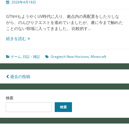
2026年4月18日
GTNHもようやくUV時代に入り、拠点内の再配置をしたりしな
がら、のんびりクエストを進めていましたが、遂に今まで触れた
ことのない領域に入ってきました。 比較的す…
UV
続きを読む
時
代、
い
ゲーム
,
日記・雑記
Gregtech New Horizons
,
Minecraft
よ
い
よ
投
過去の投稿
触
稿
れ
た
ナ
検索
こ
ビ
と
検索
の
ゲ
な
ー
い
領