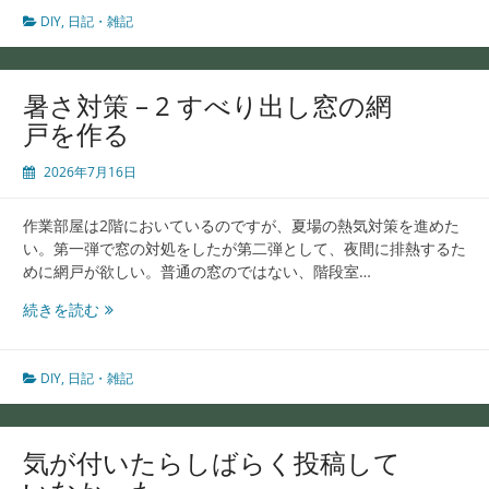
策
DIY
,
日記・雑記
–
3
作
暑さ対策 – 2 すべり出し窓の網
業
戸を作る
部
屋
2026年7月16日
の
窓
作業部屋は2階においているのですが、夏場の熱気対策を進めた
を
い。第一弾で窓の対処をしたが第二弾として、夜間に排熱するた
埋
めに網戸が欲しい。普通の窓のではない、階段室…
め
る
暑
続きを読む
さ
対
策
DIY
,
日記・雑記
–
2
す
気が付いたらしばらく投稿して
べ