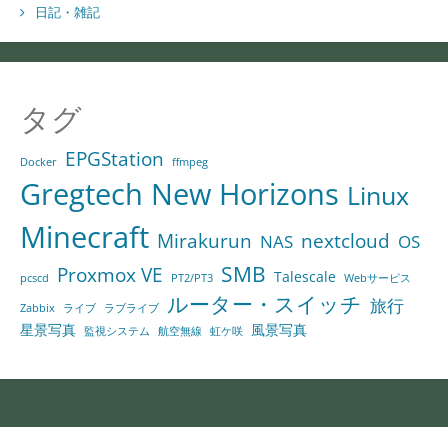
日記・雑記
タグ
EPGStation
Docker
ffmpeg
Gregtech New Horizons
Linux
Minecraft
Mirakurun
nextcloud
NAS
OS
SMB
Proxmox VE
Talescale
pcscd
PT2/PT3
Webサービス
ルーター・スイッチ
旅行
Zabbix
ライブ
ラブライブ
星景写真
風景写真
監視システム
航空無線
虹ケ咲