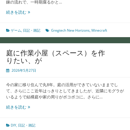
錬の流れで、一時期腐るかと…
い
な
な
続きを読む
か
ん
っ
か
た…
色々
ゲーム
,
日記・雑記
Gregtech New Horizons
,
Minecraft
足
り
な
庭に作業小屋（スペース）を作
い
りたい、が
も
の
2026年5月27日
が・・・
今の家に移り住んで丸8年。庭の活用ができていないままでし
て、さらにここ近年はっきりとしてきましたが、近隣にモグラが
いるようで結構庭や家の周りがボコボコに。さらに…
庭
続きを読む
に
作
業
DIY
,
日記・雑記