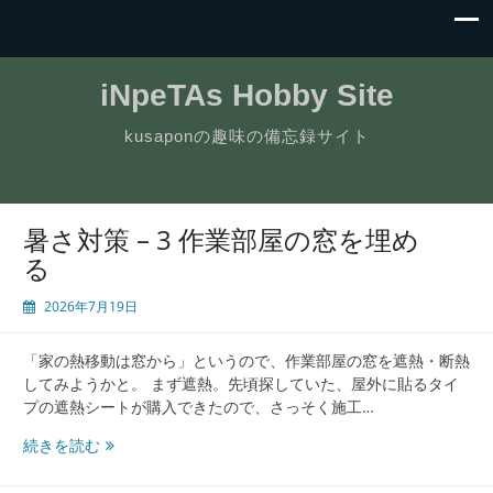
iNpeTAs Hobby Site
kusaponの趣味の備忘録サイト
暑さ対策 – 3 作業部屋の窓を埋め
る
2026年7月19日
「家の熱移動は窓から」というので、作業部屋の窓を遮熱・断熱
してみようかと。 まず遮熱。先頃探していた、屋外に貼るタイ
プの遮熱シートが購入できたので、さっそく施工…
暑
続きを読む
さ
対