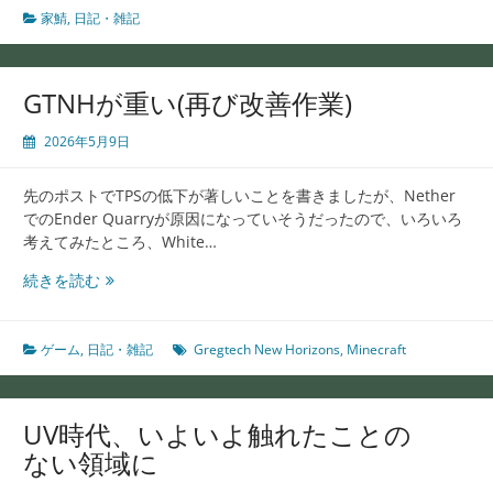
ま
家鯖
,
日記・雑記
し
た。
GTNHが重い(再び改善作業)
2026年5月9日
先のポストでTPSの低下が著しいことを書きましたが、Nether
でのEnder Quarryが原因になっていそうだったので、いろいろ
考えてみたところ、White…
GTNH
続きを読む
が
重
い
ゲーム
,
日記・雑記
Gregtech New Horizons
,
Minecraft
(再
び
改
UV時代、いよいよ触れたことの
善
ない領域に
作
業)