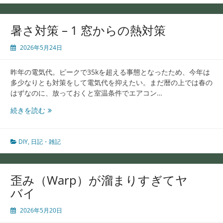
小
屋
（ス
暑さ対策 – 1 窓からの熱対策
ペ
ー
2026年5月24日
ス）
を
昨年の電気代。ピークで35kを超える事態となったため、今年は
作
多少なりとも対策をして電気代を抑えたい。まだ暦の上では春の
り
はずなのに、放っておくと室温条件でエアコン…
た
い、
暑
続きを読む
が
さ
対
策
DIY
,
日記・雑記
–
1
窓
歪み（Warp）が溜まりすぎてヤ
か
バイ
ら
の
2026年5月20日
熱