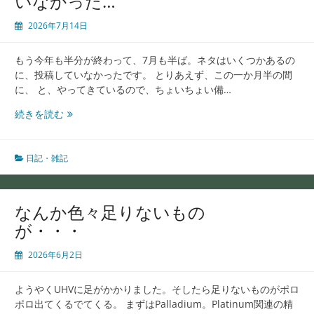
いなかった…
り
出
2026年7月14日
し
窓
もう今年も半分が終わって、7月も半ば。ネタはいくつかあるの
の
に、投稿していなかったです。 とりあえず、この一か月半の間
網
に、 と、やってきているので、ちょいちょい備…
戸
を
気
続きを読む
作
が
る
付
い
日記・雑記
た
ら
し
なんか色々足りないもの
ば
が・・・
ら
く
2026年6月2日
投
稿
ようやくUHVに足がかかりました。そしたら足りないものがポロ
し
ポロ出てくるでてくる。 まずはPalladium。Platinum関連の精
て