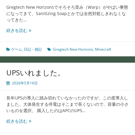
対
Gregtech New Horizonsでそろそろ歪み（Warp）がやばい事態
策
になってきて、Sanitizing Soapとかでは全然対処しきれなくな
ってきた…
歪
続きを読む
み
（Warp）
が
ゲーム
,
日記・雑記
Gregtech New Horizons
,
Minecraft
溜
ま
り
UPSいれました。
す
ぎ
2026年5月16日
て
ヤ
長年UPSの導入に踏み切れていなかったのですが、この度導入し
バ
ました。大体発生する停電はそこまで長くないので、容量の小さ
イ
いものを選択。 購入したのはAPCのUPS…
UPS
続きを読む
い
れ